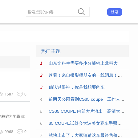
登录
热门主题
山东文科生需要多少分能够上北科大
速看！来自摄影师朋友的一线消息！！！
确认过眼神，你是我想要的车
1587
0
前两天公园看到CS85 coupe，工作人员还让我坐进去体验了一把
CS85 COUPE 内部大片流出！高清大图闪瞎双眼！
能被称为学霸 你
85 COUPE试驾会大波美女赛车手照片放送！
9968
0
就快上市了，大家猜猜这车最终售价会多少