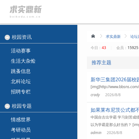
校园资讯
求实鼎新
论坛
今日：
43
|
会员：
1592
活动赛事
生活大杂烩
推荐主题
跳蚤信息
新华三集团2026届
北科论坛
[img]http://www.bbsns.co
招聘专栏
crady
2026/8/8
校园专题
如果莱布尼茨公式都
中国自古出学霸 学习刻苦成
情感世界
以为学霸是那么好当的？ [img]http:
考研动员
admin
2026/8/8