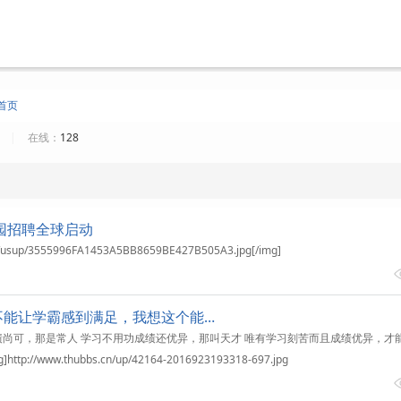
首页
5
|
在线：
128
校园招聘全球启动
m/usup/3555996FA1453A5BB8659BE427B505A3.jpg[/img]
不能让学霸感到满足，我想这个能…
绩尚可，那是常人 学习不用功成绩还优异，那叫天才 唯有学习刻苦而且成绩优异，才
//www.thubbs.cn/up/42164-2016923193318-697.jpg