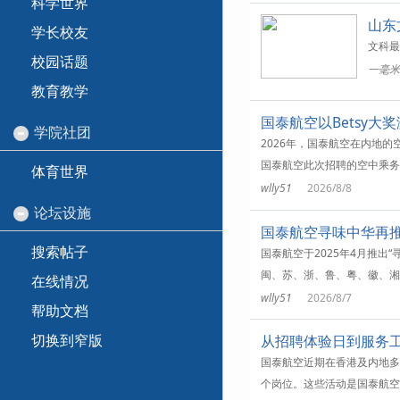
科学世界
山东
学长校友
文科最
校园话题
一毫米
教育教学
国泰航空以Betsy
学院社团
2026年，国泰航空在内地
国泰航空此次招聘的空中乘务
体育世界
wlly51
2026/8/8
论坛设施
国泰航空寻味中华再推
搜索帖子
国泰航空于2025年4月推
闽、苏、浙、鲁、粤、徽、湘八
在线情况
wlly51
2026/8/7
帮助文档
切换到窄版
从招聘体验日到服务工
国泰航空近期在香港及内地多
个岗位。这些活动是国泰航空