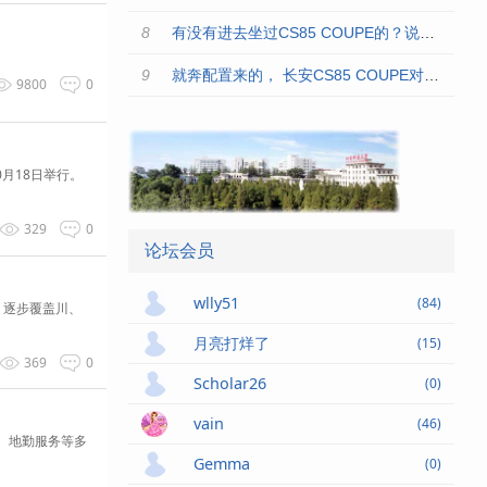
有没有进去坐过CS85 COUPE的？说说这车舒服不
就奔配置来的， 长安CS85 COUPE对我胃口！
9800
0
月18日举行。
329
0
论坛会员
wlly51
(84)
，逐步覆盖川、
月亮打烊了
(15)
369
0
Scholar26
(0)
vain
(46)
、地勤服务等多
Gemma
(0)