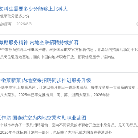
文科生需要多少分能够上北科大
低录取分是多少分
的距离
2026/8/8
大奖激励服务精神 内地空乘招聘持续扩容
的空中乘务员招聘工作继续推进。根据国泰航空官方招聘信息，青岛站的招募活动定于10
员岗位驻香港基地，面向中国内地求职者开放。招聘信息显示，该岗位
徽菜新菜 内地空乘招聘同步推进服务升级
出“寻味中华”机上餐膳系列，计划以每月推出一道经典菜品、每季度呈现一大菜系的节奏
大菜系。2025年已率先推出川、闽、苏、浙四大菜系，2026年陆
作坊 国泰航空为内地空乘勾勒职业蓝图
个城市举办了一系列招聘活动，面向不同背景的求职者开放空中乘务员、见习飞行员
2026年全球招聘计划的一部分，也反映了内地已成为国泰在香港以外